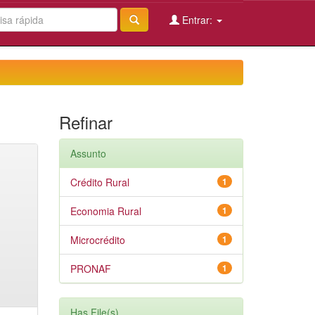
Entrar:
Refinar
Assunto
Crédito Rural
1
Economia Rural
1
Microcrédito
1
PRONAF
1
Has File(s)