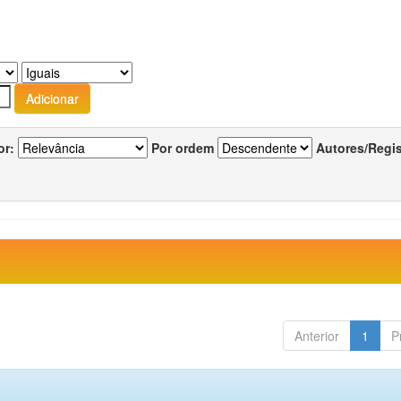
or:
Por ordem
Autores/Regi
Anterior
1
P