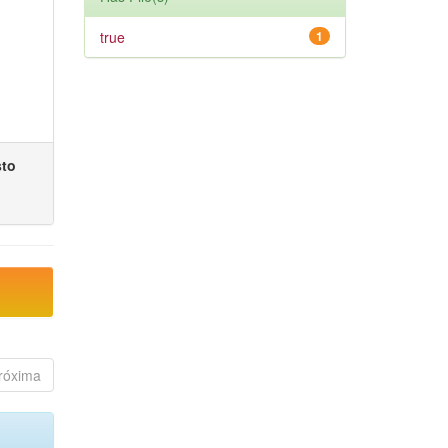
true
1
sto
róxima