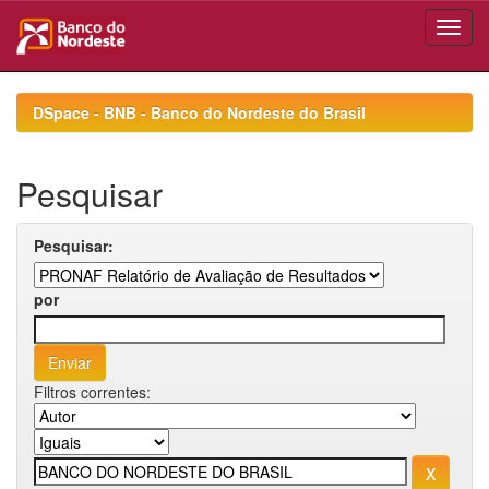
Skip
navigation
DSpace - BNB - Banco do Nordeste do Brasil
Pesquisar
Pesquisar:
por
Filtros correntes: