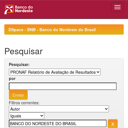
Skip
navigation
DSpace - BNB - Banco do Nordeste do Brasil
Pesquisar
Pesquisar:
por
Filtros correntes: