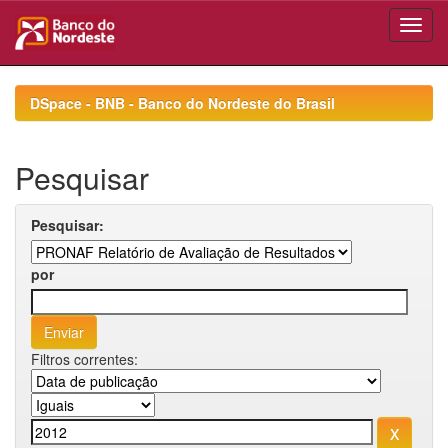
Skip
navigation
DSpace - BNB - Banco do Nordeste do Brasil
Pesquisar
Pesquisar:
por
Filtros correntes: