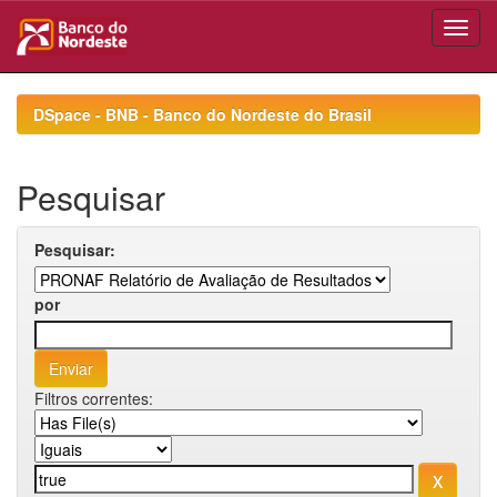
Skip
navigation
DSpace - BNB - Banco do Nordeste do Brasil
Pesquisar
Pesquisar:
por
Filtros correntes: