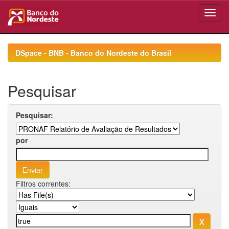
Skip
navigation
DSpace - BNB - Banco do Nordeste do Brasil
Pesquisar
Pesquisar:
por
Filtros correntes: