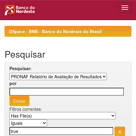
Skip
navigation
DSpace - BNB - Banco do Nordeste do Brasil
Pesquisar
Pesquisar:
por
Filtros correntes: