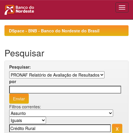
Skip
navigation
DSpace - BNB - Banco do Nordeste do Brasil
Pesquisar
Pesquisar:
por
Filtros correntes: