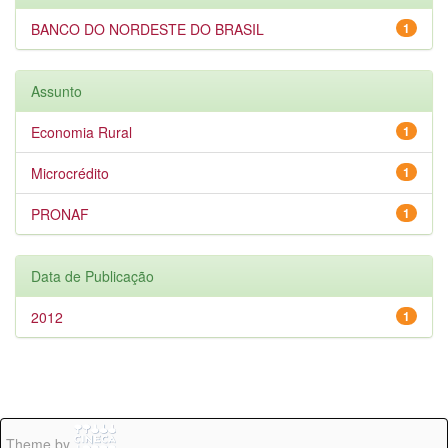
BANCO DO NORDESTE DO BRASIL
1
Assunto
Economia Rural
1
Microcrédito
1
PRONAF
1
Data de Publicação
2012
1
Theme by