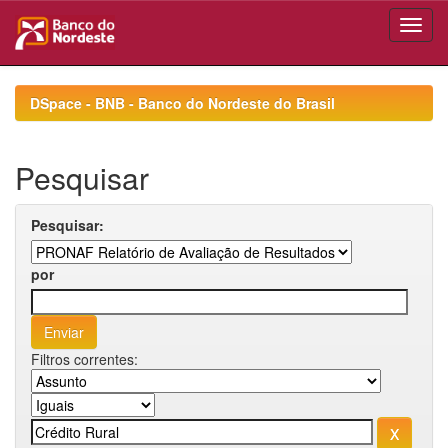
Skip
navigation
DSpace - BNB - Banco do Nordeste do Brasil
Pesquisar
Pesquisar:
por
Filtros correntes: