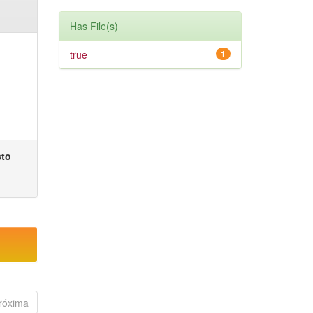
Has File(s)
true
1
sto
róxima