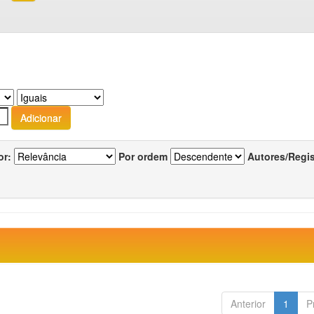
or:
Por ordem
Autores/Regi
Anterior
1
P