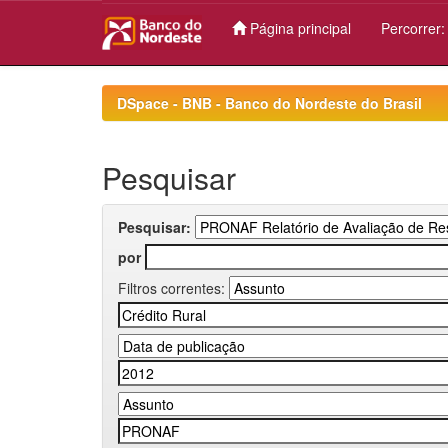
Página principal
Percorrer
Skip
navigation
DSpace - BNB - Banco do Nordeste do Brasil
Pesquisar
Pesquisar:
por
Filtros correntes: