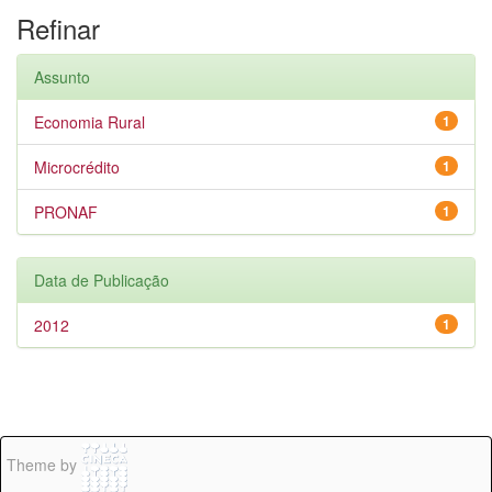
Refinar
Assunto
Economia Rural
1
Microcrédito
1
PRONAF
1
Data de Publicação
2012
1
Theme by