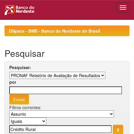
Skip
navigation
DSpace - BNB - Banco do Nordeste do Brasil
Pesquisar
Pesquisar:
por
Filtros correntes: