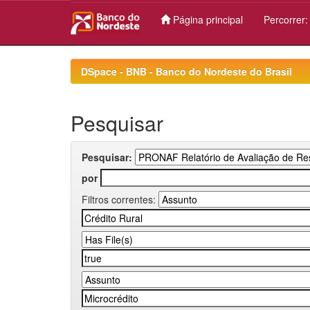
Página principal
Percorrer
Skip
navigation
DSpace - BNB - Banco do Nordeste do Brasil
Pesquisar
Pesquisar:
por
Filtros correntes: