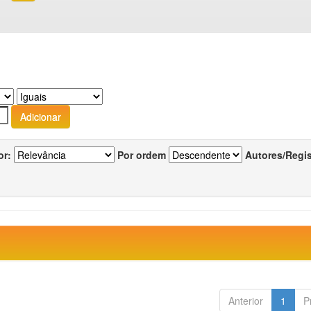
or:
Por ordem
Autores/Regi
Anterior
1
P