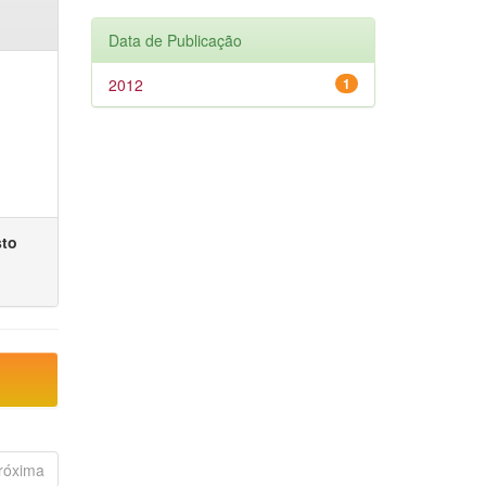
Data de Publicação
2012
1
sto
róxima