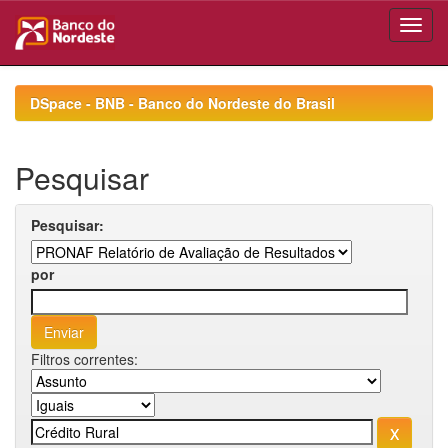
Skip
navigation
DSpace - BNB - Banco do Nordeste do Brasil
Pesquisar
Pesquisar:
por
Filtros correntes: