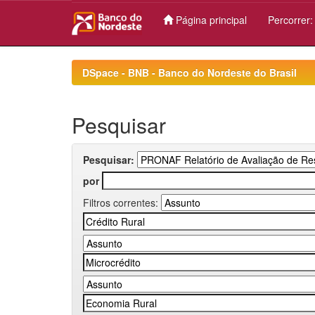
Página principal
Percorrer
Skip
navigation
DSpace - BNB - Banco do Nordeste do Brasil
Pesquisar
Pesquisar:
por
Filtros correntes: