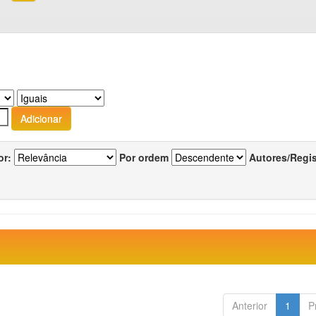
or:
Por ordem
Autores/Regi
Anterior
1
P