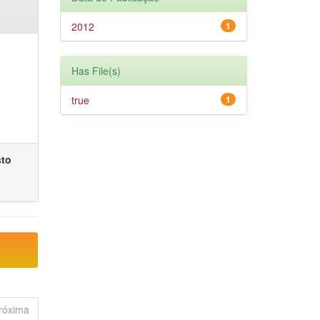
2012
1
Has File(s)
true
1
sto
róxima