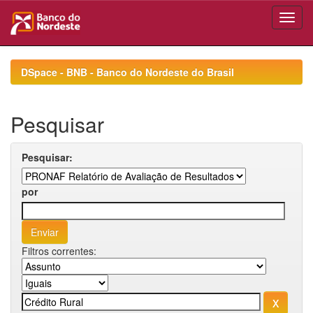
Skip
navigation
DSpace - BNB - Banco do Nordeste do Brasil
Pesquisar
Pesquisar:
por
Filtros correntes: