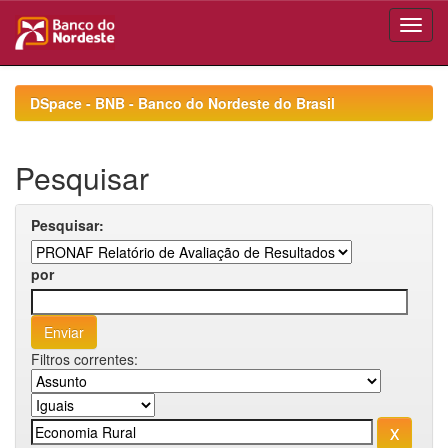
Skip
navigation
DSpace - BNB - Banco do Nordeste do Brasil
Pesquisar
Pesquisar:
por
Filtros correntes: