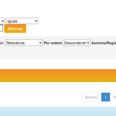
or:
Por ordem
Autores/Regi
Anterior
1
P