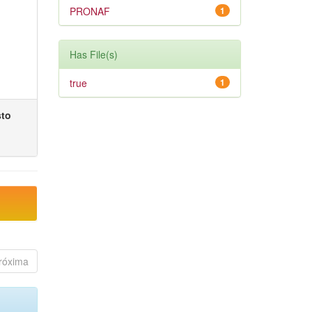
PRONAF
1
Has File(s)
true
1
sto
róxima