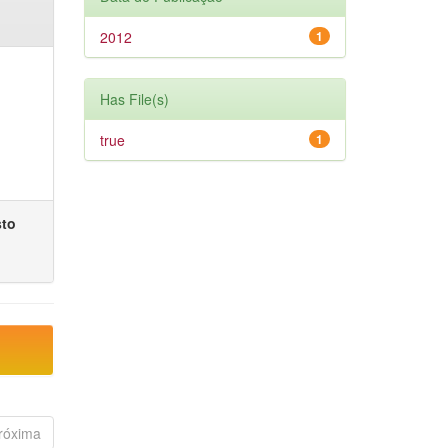
2012
1
Has File(s)
true
1
sto
róxima