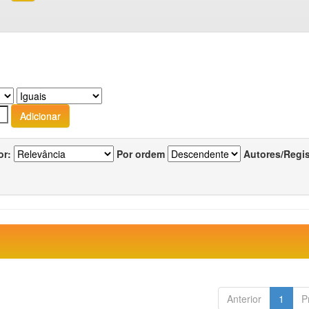
or:
Por ordem
Autores/Regi
Anterior
1
P