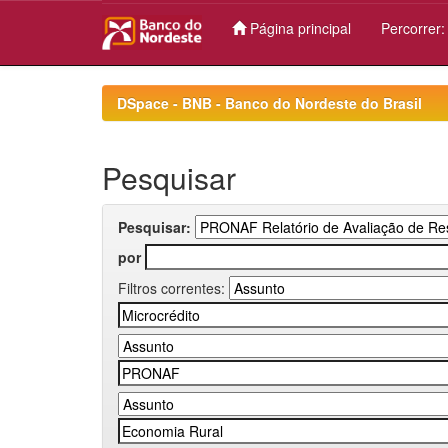
Página principal
Percorrer
Skip
navigation
DSpace - BNB - Banco do Nordeste do Brasil
Pesquisar
Pesquisar:
por
Filtros correntes: