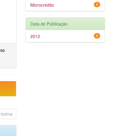
Microcrédito
1
Data de Publicação
2012
1
sto
róxima