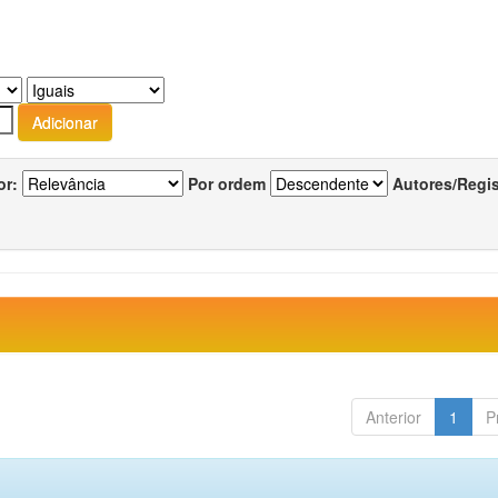
or:
Por ordem
Autores/Regi
Anterior
1
P