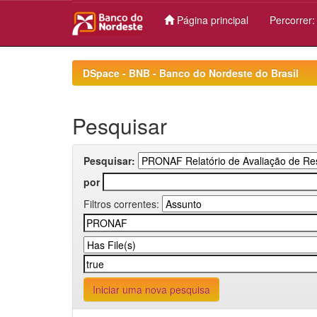
Página principal
Percorrer
Skip
navigation
DSpace - BNB - Banco do Nordeste do Brasil
Pesquisar
Pesquisar:
por
Filtros correntes:
Iniciar uma nova pesquisa