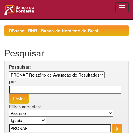
Skip
navigation
DSpace - BNB - Banco do Nordeste do Brasil
Pesquisar
Pesquisar:
por
Filtros correntes: