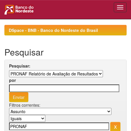
Skip
navigation
DSpace - BNB - Banco do Nordeste do Brasil
Pesquisar
Pesquisar:
por
Filtros correntes: