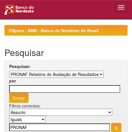
Skip
navigation
DSpace - BNB - Banco do Nordeste do Brasil
Pesquisar
Pesquisar:
por
Filtros correntes: