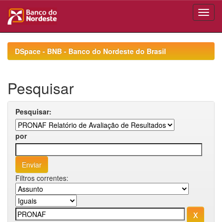
Skip
navigation
DSpace - BNB - Banco do Nordeste do Brasil
Pesquisar
Pesquisar:
por
Filtros correntes: