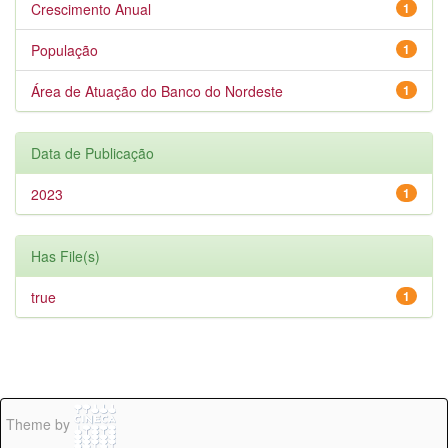
Crescimento Anual
1
População
1
Área de Atuação do Banco do Nordeste
1
Data de Publicação
2023
1
Has File(s)
true
1
Theme by