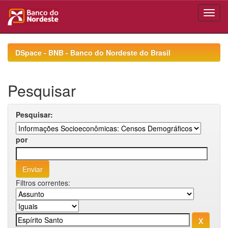
Skip
navigation
DSpace - BNB - Banco do Nordeste do Brasil
Pesquisar
Pesquisar:
por
Filtros correntes: