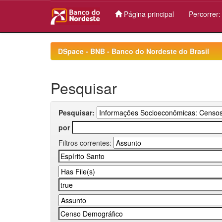
Página principal
Percorrer
Skip
navigation
DSpace - BNB - Banco do Nordeste do Brasil
Pesquisar
Pesquisar:
por
Filtros correntes: