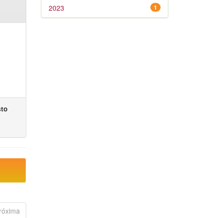
2023
1
sto
róxima