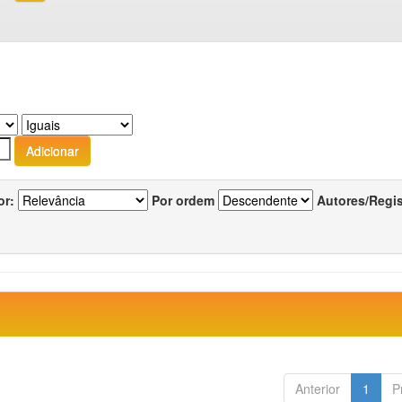
or:
Por ordem
Autores/Regi
Anterior
1
P