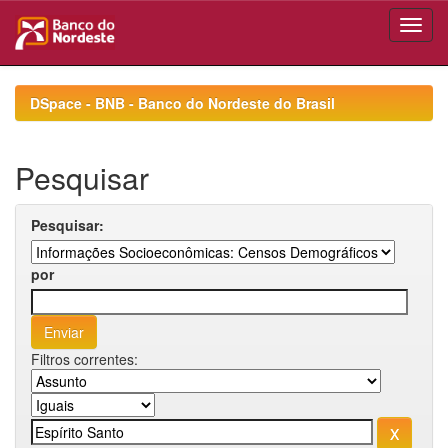
Skip
navigation
DSpace - BNB - Banco do Nordeste do Brasil
Pesquisar
Pesquisar:
por
Filtros correntes: