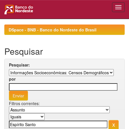
Skip
navigation
DSpace - BNB - Banco do Nordeste do Brasil
Pesquisar
Pesquisar:
por
Filtros correntes: