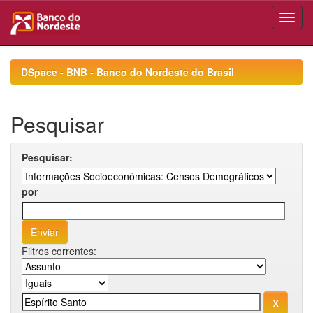
Skip
navigation
DSpace - BNB - Banco do Nordeste do Brasil
Pesquisar
Pesquisar:
por
Filtros correntes: