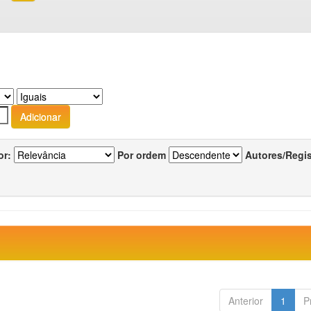
or:
Por ordem
Autores/Regi
Anterior
1
P