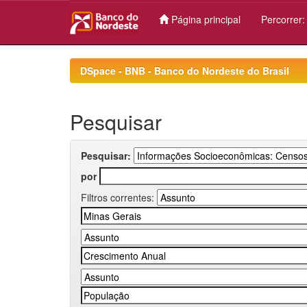
Página principal
Percorrer
Skip
navigation
DSpace - BNB - Banco do Nordeste do Brasil
Pesquisar
Pesquisar:
por
Filtros correntes: