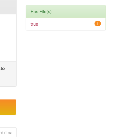
Has File(s)
true
1
sto
róxima