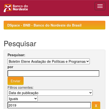
Skip
navigation
DSpace - BNB - Banco do Nordeste do Brasil
Pesquisar
Pesquisar:
por
Filtros correntes: