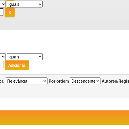
or:
Por ordem
Autores/Regi