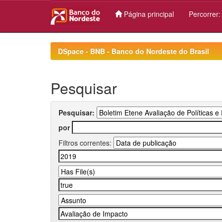
Página principal
Percorrer
Skip
navigation
DSpace - BNB - Banco do Nordeste do Brasil
Pesquisar
Pesquisar:
por
Filtros correntes: