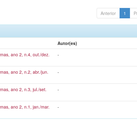
Anterior
1
P
Autor(es)
mas, ano 2, n.4, out./dez.
-
mas, ano 2, n.2, abr./jun.
-
as, ano 2, n.3, jul./set.
-
mas, ano 2, n.1, jan./mar.
-