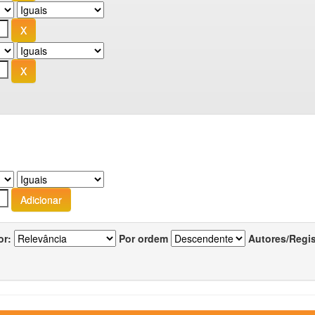
or:
Por ordem
Autores/Regi