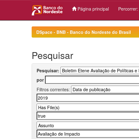
Página principal
Percorrer
Skip
navigation
DSpace - BNB - Banco do Nordeste do Brasil
Pesquisar
Pesquisar:
por
Filtros correntes: