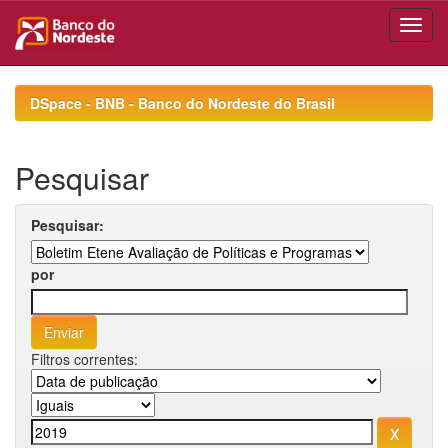
Skip
navigation
DSpace - BNB - Banco do Nordeste do Brasil
Pesquisar
Pesquisar:
por
Filtros correntes: