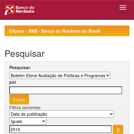
Skip
navigation
DSpace - BNB - Banco do Nordeste do Brasil
Pesquisar
Pesquisar:
por
Filtros correntes: