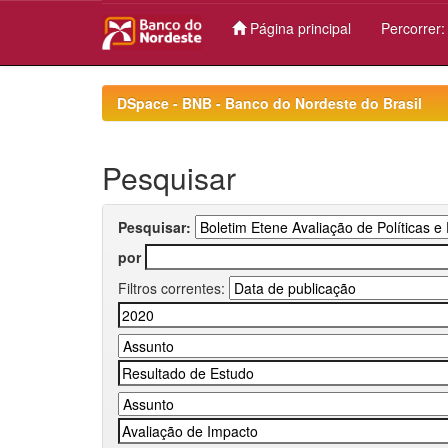
Página principal
Percorrer
Skip
navigation
DSpace - BNB - Banco do Nordeste do Brasil
Pesquisar
Pesquisar:
por
Filtros correntes: