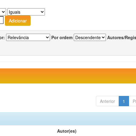
or:
Por ordem
Autores/Regi
Anterior
1
P
Autor(es)