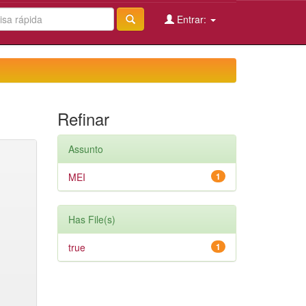
Entrar:
Refinar
Assunto
MEI
1
Has File(s)
true
1