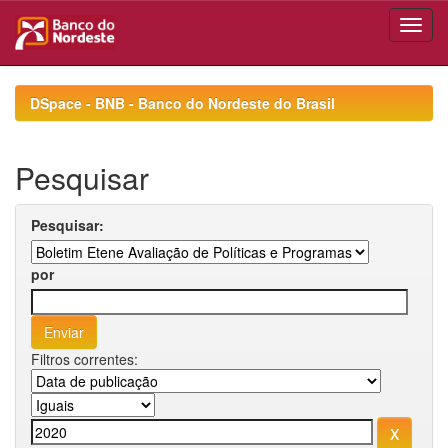
Skip
navigation
DSpace - BNB - Banco do Nordeste do Brasil
Pesquisar
Pesquisar:
por
Filtros correntes: