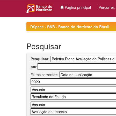
Página principal
Percorrer
Skip
navigation
DSpace - BNB - Banco do Nordeste do Brasil
Pesquisar
Pesquisar:
por
Filtros correntes: