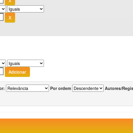
or:
Por ordem
Autores/Regi