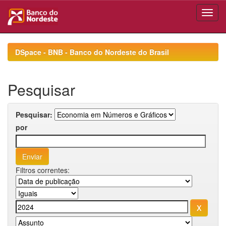
Skip
navigation
DSpace - BNB - Banco do Nordeste do Brasil
Pesquisar
Pesquisar:
por
Filtros correntes: