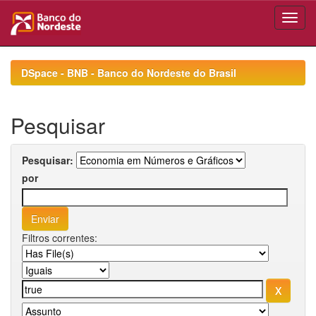
Skip
navigation
DSpace - BNB - Banco do Nordeste do Brasil
Pesquisar
Pesquisar:
por
Filtros correntes: