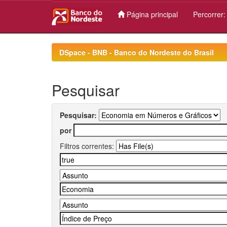
Página principal
Percorrer
Skip
navigation
DSpace - BNB - Banco do Nordeste do Brasil
Pesquisar
Pesquisar:
por
Filtros correntes: