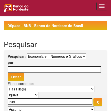
Skip
navigation
DSpace - BNB - Banco do Nordeste do Brasil
Pesquisar
Pesquisar:
por
Filtros correntes: