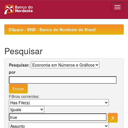
Skip
navigation
DSpace - BNB - Banco do Nordeste do Brasil
Pesquisar
Pesquisar:
por
Filtros correntes: