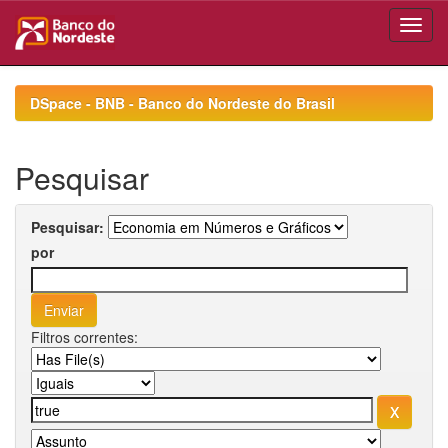
Skip
navigation
DSpace - BNB - Banco do Nordeste do Brasil
Pesquisar
Pesquisar:
por
Filtros correntes: