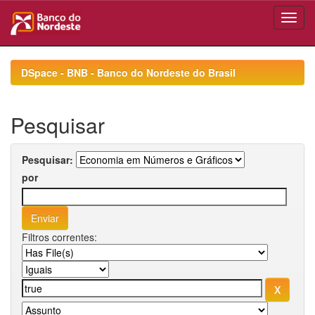
Skip
navigation
DSpace - BNB - Banco do Nordeste do Brasil
Pesquisar
Pesquisar:
por
Filtros correntes: