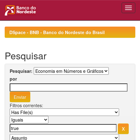
Skip
navigation
DSpace - BNB - Banco do Nordeste do Brasil
Pesquisar
Pesquisar:
por
Filtros correntes: