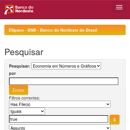
Skip
navigation
DSpace - BNB - Banco do Nordeste do Brasil
Pesquisar
Pesquisar:
por
Filtros correntes: