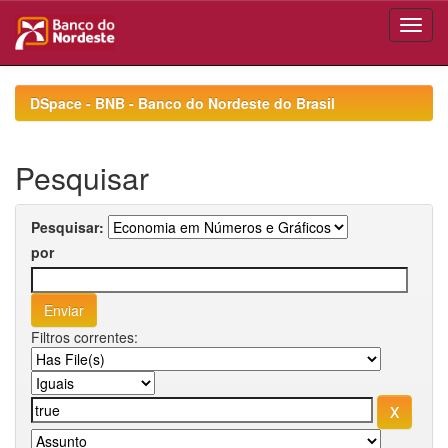
Skip
navigation
DSpace - BNB - Banco do Nordeste do Brasil
Pesquisar
Pesquisar:
por
Filtros correntes: