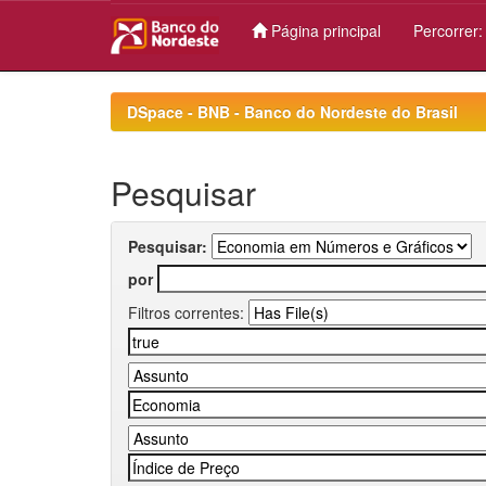
Página principal
Percorrer
Skip
navigation
DSpace - BNB - Banco do Nordeste do Brasil
Pesquisar
Pesquisar:
por
Filtros correntes: