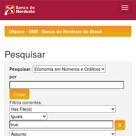
Skip
navigation
DSpace - BNB - Banco do Nordeste do Brasil
Pesquisar
Pesquisar:
por
Filtros correntes: