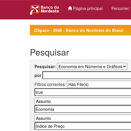
Página principal
Percorrer
Skip
navigation
DSpace - BNB - Banco do Nordeste do Brasil
Pesquisar
Pesquisar:
por
Filtros correntes: